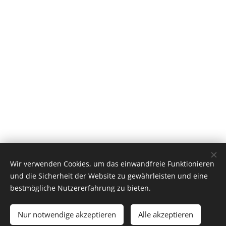
Wir verwenden Cookies, um das einwandfreie Funktionieren
Classic 924, Platinaweg 10, 6662PP, Elst, telf: 0031657047883 ,
und die Sicherheit der Website zu gewährleisten und eine
The Netherlands
bestmögliche Nutzererfahrung zu bieten.
Cookies
Nur notwendige akzeptieren
Alle akzeptieren
Sprachen