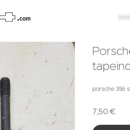
Porsch
tapein
porsche 356 
7,50
€