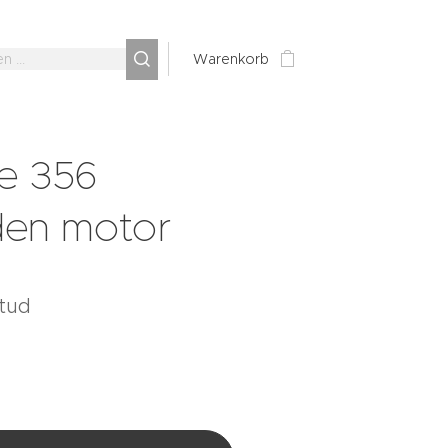
Warenkorb
e 356
den motor
stud