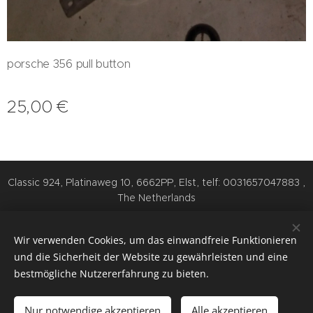
porsche 356 pull button
25,00
€
Classic 924, Platinaweg 10, 6662PP, Elst, telf: 0031657047883 ,
The Netherlands
Cookies
Wir verwenden Cookies, um das einwandfreie Funktionieren
Sprachen
und die Sicherheit der Website zu gewährleisten und eine
Nederlands
English
Deutsch
bestmögliche Nutzererfahrung zu bieten.
Zum Warenkorb hinzufügen
Nur notwendige akzeptieren
Alle akzeptieren