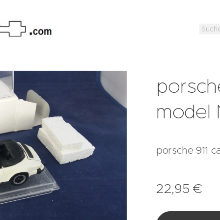
porsche
model 
porsche 911 c
22,95
€