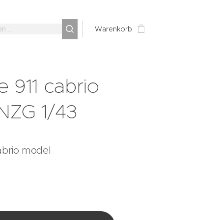
Warenkorb
 911 cabrio
NZG 1/43
abrio model