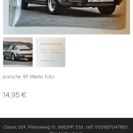
porsche 911 Werks foto
14,95
€
Classic 924, Platinaweg 10, 6662PP, Elst, telf: 0031657047883 ,