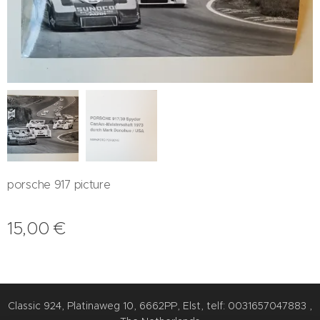
porsche 917 picture
15,00
€
Classic 924, Platinaweg 10, 6662PP, Elst, telf: 0031657047883 ,