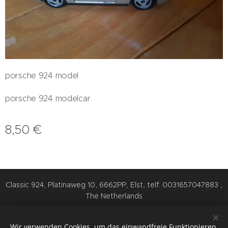
porsche 924 model
porsche 924 modelcar
8,50
€
Classic 924, Platinaweg 10, 6662PP, Elst, telf: 0031657047883 ,
The Netherlands
Cookies
Wir verwenden Cookies, um das einwandfreie Funktionieren