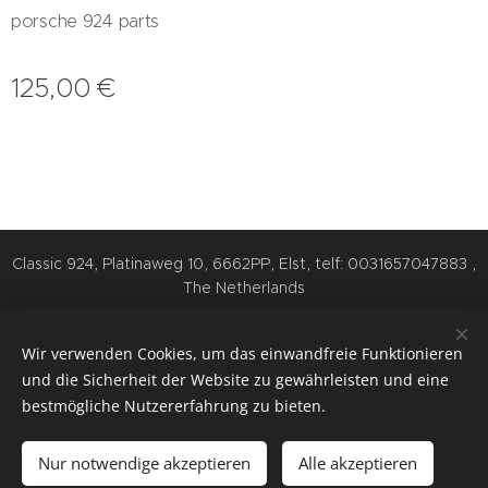
porsche 924 parts
125,00
€
Classic 924, Platinaweg 10, 6662PP, Elst, telf: 0031657047883 ,
The Netherlands
Cookies
Wir verwenden Cookies, um das einwandfreie Funktionieren
Sprachen
und die Sicherheit der Website zu gewährleisten und eine
Nederlands
English
Deutsch
bestmögliche Nutzererfahrung zu bieten.
Zum Warenkorb hinzufügen
Nur notwendige akzeptieren
Alle akzeptieren