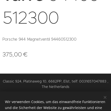
512300
Porsche 944 Magnetventil 94460512300
375,00
€
Classic 924, Platinaweg 10, 6662PP, Elst, telf: 0031657047883 ,
The Netherlands
Cookies
Wir verwenden Cookies, um das einwandfreie Funktionieren
Sprachen
und die Sicherheit der Website zu gewährleisten und eine