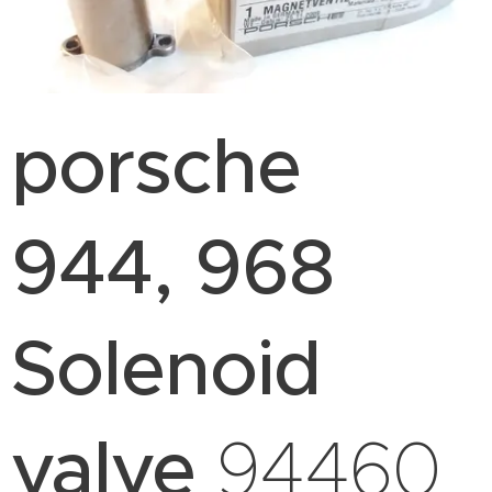
porsche
944, 968
Solenoid
valve
94460