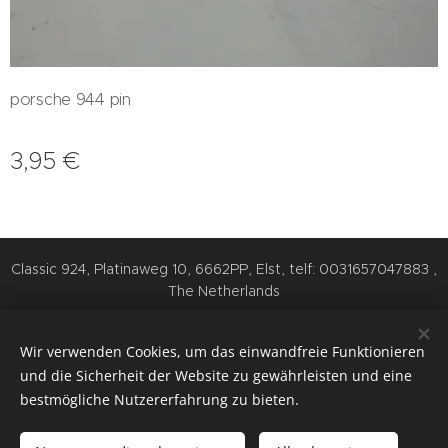
porsche 944 pin
3,95
€
Classic 924, Platinaweg 10, 6662PP, Elst, telf: 0031657047883 ,
The Netherlands
Cookies
Wir verwenden Cookies, um das einwandfreie Funktionieren
Sprachen
und die Sicherheit der Website zu gewährleisten und eine
Nederlands
English
Deutsch
bestmögliche Nutzererfahrung zu bieten.