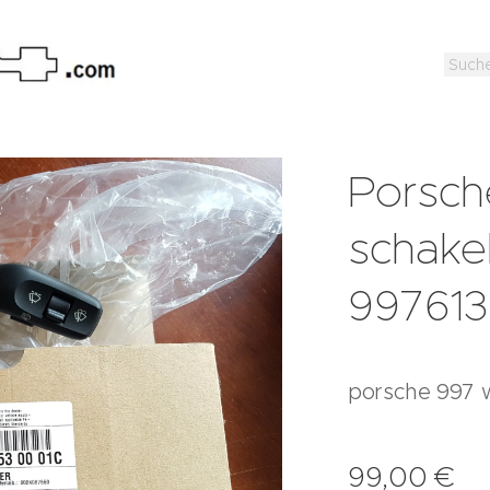
Porsch
schakel
99761
porsche 997 
99,00
€