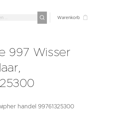
Warenkorb
e 997 Wisser
aar,
325300
wipher handel 99761325300