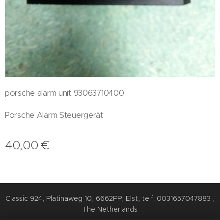
porsche alarm unit 93063710400
Porsche Alarm Steuergerät
40,00
€
Classic 924, Platinaweg 10, 6662PP, Elst, telf: 0031657047883 ,
The Netherlands