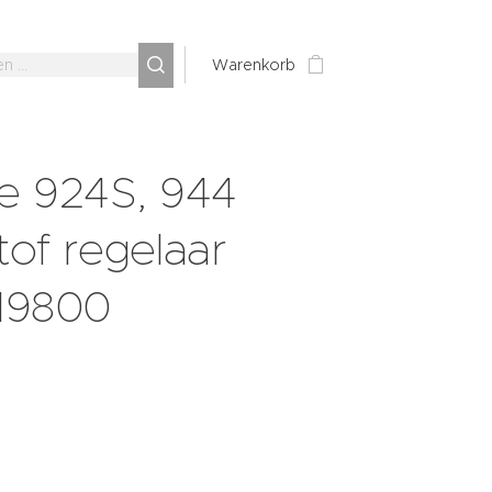
Warenkorb
e 924S, 944
tof regelaar
19800