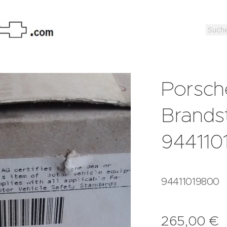
Porsch
Brands
944110
94411019800
265,00
€