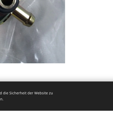
 die Sicherheit der Website zu
lf: 0031657047883 , The Netherlands
n.