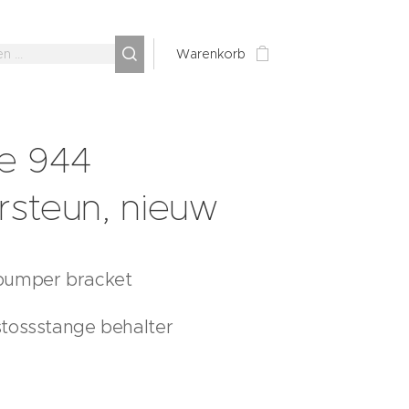
Warenkorb
e 944
steun, nieuw
bumper bracket
tossstange behalter