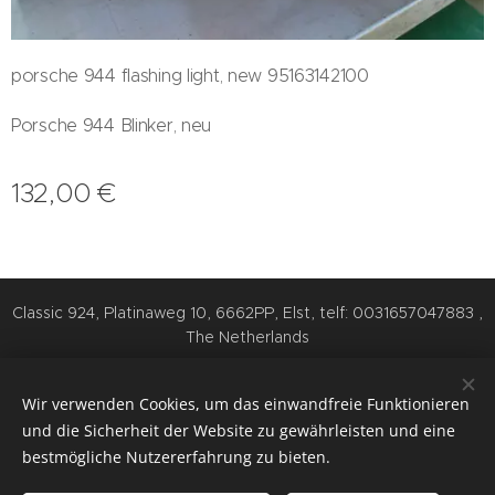
porsche 944 flashing light, new 95163142100
Porsche 944 Blinker, neu
132,00
€
Classic 924, Platinaweg 10, 6662PP, Elst, telf: 0031657047883 ,
The Netherlands
Cookies
Wir verwenden Cookies, um das einwandfreie Funktionieren
Sprachen
und die Sicherheit der Website zu gewährleisten und eine
Nederlands
English
Deutsch
bestmögliche Nutzererfahrung zu bieten.