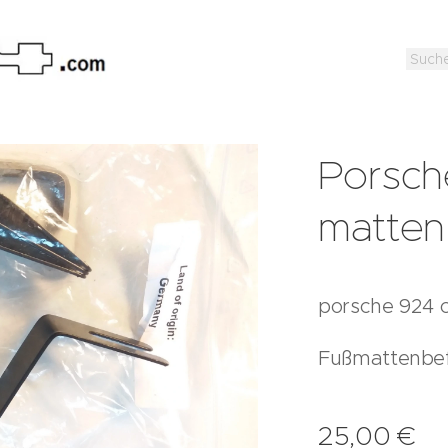
Porsch
matten
porsche 924 c
Fußmattenbef
25,00
€