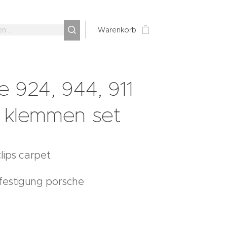
Warenkorb
e 924, 944, 911
 klemmen set
lips carpet
estigung porsche