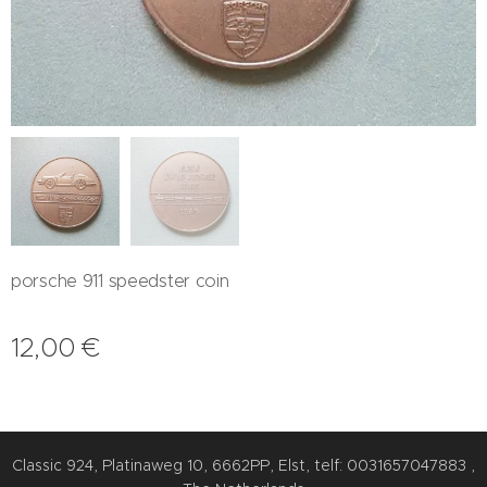
porsche 911 speedster coin
12,00
€
Classic 924, Platinaweg 10, 6662PP, Elst, telf: 0031657047883 ,