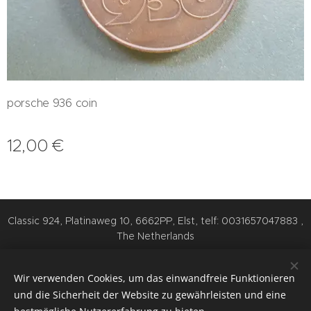
porsche 936 coin
12,00
€
Classic 924, Platinaweg 10, 6662PP, Elst, telf: 0031657047883 ,
The Netherlands
Cookies
Wir verwenden Cookies, um das einwandfreie Funktionieren
Sprachen
und die Sicherheit der Website zu gewährleisten und eine
Nederlands
English
Deutsch