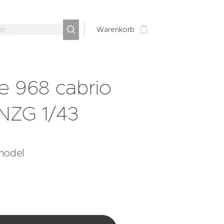
Warenkorb
e 968 cabrio
NZG 1/43
model