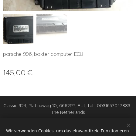
porsche 996, boxter computer ECU
145,00
€
Classic 924, Platinaweg 10, 6662PP, Elst, telf: 0031657047883 ,
The Netherlands
Cookies
Wir verwenden Cookies, um das einwandfreie Funktionieren
Sprachen