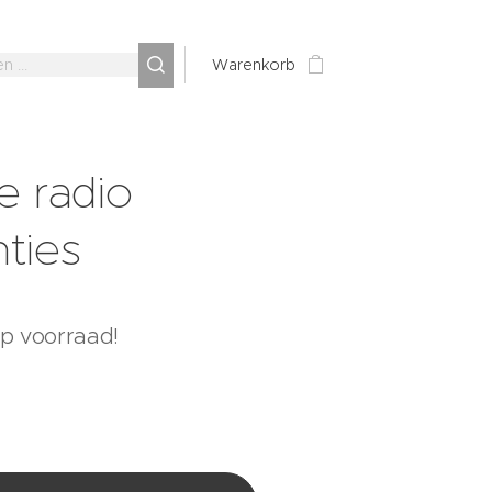
Warenkorb
e radio
ties
op voorraad!