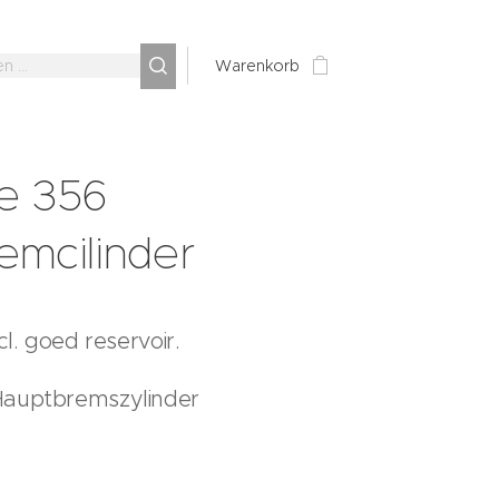
Warenkorb
e 356
emcilinder
cl. goed reservoir.
Hauptbremszylinder