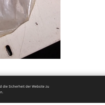
 die Sicherheit der Website zu
lf: 0031657047883 , The Netherlands
n.