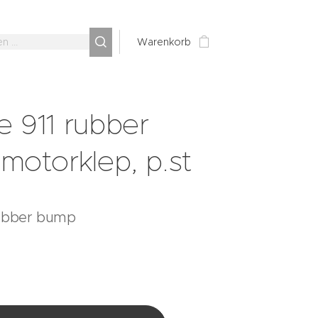
Warenkorb
e 911 rubber
motorklep, p.st
rubber bump