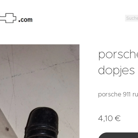
porsch
dopjes 
porsche 911 
4,10
€