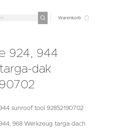
Warenkorb
e 924, 944
 targa-dak
190702
944 sunroof tool 92852190702
 944, 968 Werkzeug targa dach