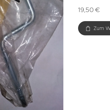
19,50
€
Zum W