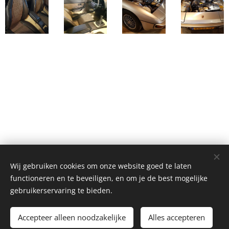
Wij gebruiken cookies om onze website goed te laten
Classic 924, Platinaweg 10, 6662PP, Elst, telf: 0031657047883 ,
functioneren en te beveiligen, en om je de best mogelijke
The Netherlands
gebruikerservaring te bieden.
Cookies
Accepteer alleen noodzakelijke
Alles accepteren
Talen