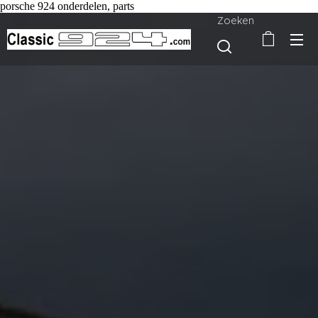
porsche 924 onderdelen, parts
Zoeken