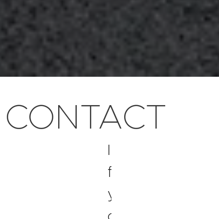
CONTACT
I
f
y
o