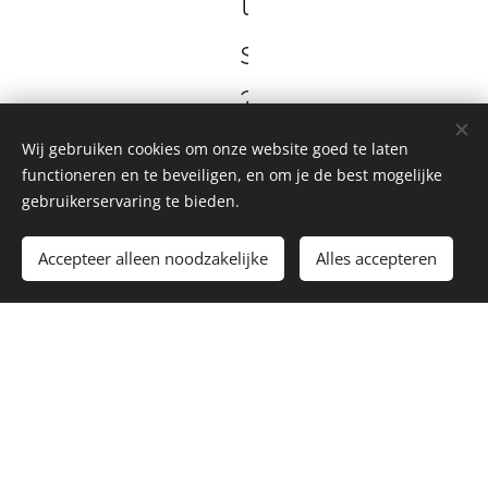
t
s
?
L
Wij gebruiken cookies om onze website goed te laten
functioneren en te beveiligen, en om je de best mogelijke
e
gebruikerservaring te bieden.
t
Accepteer alleen noodzakelijke
Alles accepteren
u
s
k
n