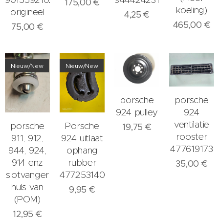
175,00
€
koeling)
origineel
4,25
€
465,00
€
75,00
€
Nieuw/New
Nieuw/New
porsche
porsche
924 pulley
924
ventilatie
porsche
Porsche
19,75
€
rooster
911, 912,
924 uitlaat
477619173
944, 924,
ophang
914 enz
rubber
35,00
€
slotvanger
477253140A
huls van
9,95
€
(POM)
12,95
€