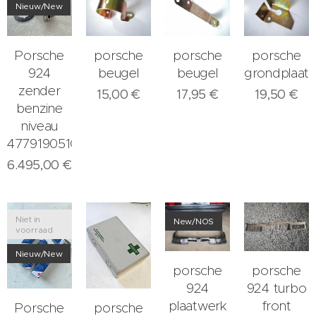
Nieuw/New
Porsche
porsche
porsche
porsche
924
beugel
beugel
grondplaat
zender
15,00
€
17,95
€
19,50
€
benzine
niveau
477919051C
6.495,00
€
Niet in
New/NOS
voorraad
Nieuw/New
porsche
porsche
924
924 turbo
plaatwerk
front
Porsche
porsche