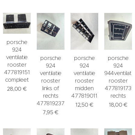
porsche
924
ventilatie
porsche
porsche
porsche
rooster
924
924
924
477819151
ventilatie
ventilatie
944ventilati
compleet
rooster
rooster
rooster
links of
midden
477819173
28,00
€
rechts
477819011
rechts
477819237
12,50
€
18,00
€
7,95
€