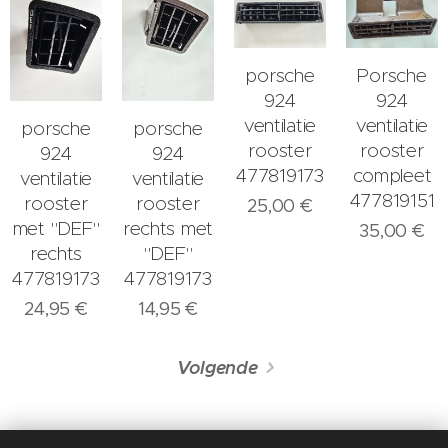
porsche
Porsche
924
924
ventilatie
ventilatie
porsche
porsche
rooster
rooster
924
924
477819173
compleet
ventilatie
ventilatie
477819151
rooster
rooster
25,00
€
met "DEF"
rechts met
35,00
€
rechts
"DEF"
477819173
477819173
24,95
€
14,95
€
Volgende