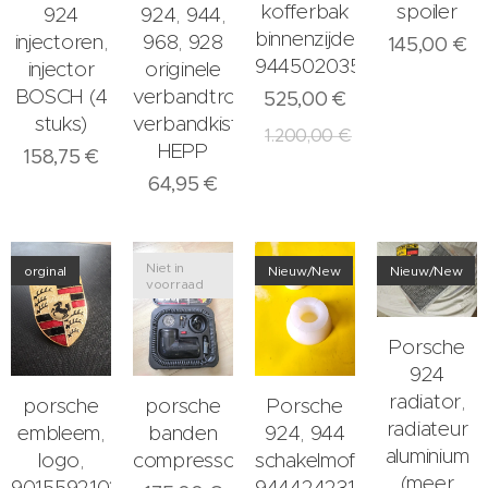
kofferbak
spoiler
924
924, 944,
binnenzijde
injectoren,
968, 928
145,00
€
94450203502
injector
originele
BOSCH (4
verbandtrommel,
525,00
€
stuks)
verbandkist
1.200,00
€
HEPP
158,75
€
64,95
€
Niet in
orginal
Nieuw/New
Nieuw/New
voorraad
Porsche
924
radiator,
porsche
porsche
Porsche
radiateur
embleem,
banden
924, 944
aluminium
logo,
compressor
schakelmof
(meer
90155921020
94442423101