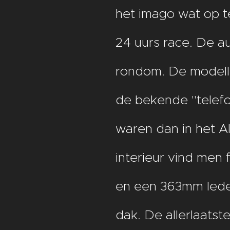
het imago wat op t
24 uurs race. De a
rondom. De modellen
de bekende "telef
waren dan in het Al
interieur vind men 
en een 363mm lede
dak. De allerlaats