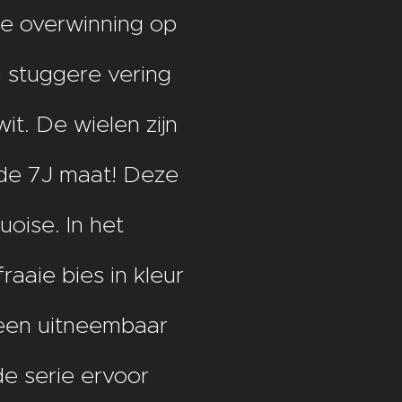
2e overwinning op
n stuggere vering
t. De wielen zijn
de 7J maat! Deze
oise. In het
aaie bies in kleur
een uitneembaar
e serie ervoor