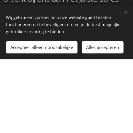
om de velgen weer te herstellen
Wij gebruiken cookies om onze website goed te laten
naar origineel of naar uw wens.
functioneren en te beveiligen, en om je de best mogelijke
gebruikerservaring te bieden.
Neem contact met ons op en vraag
eens naar de mogelijkheden.
Accepteer alleen noodzakelijke
Alles accepteren
Rick Burgers (+31 (0)657047883