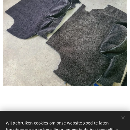
Wij gebruiken cookies om onze website goed te laten
Classic 924, Platinaweg 10, 6662PP, Elst, telf: 0031657047883 ,
functioneren en te beveiligen, en om je de best mogelijke