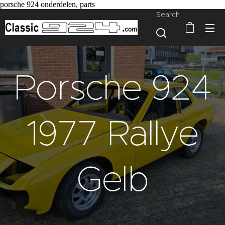
porsche 924 onderdelen, parts
Search
Porsche 924
1977 Rallye
Gelb