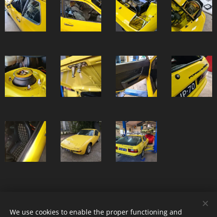
We use cookies to enable the proper functioning and
Classic 924, Platinaweg 10, 6662PP, Elst, telf: 0031657047883 ,