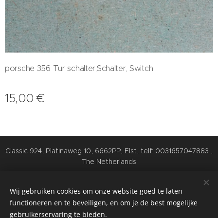
porsche 356 Tur schalter,Schalter, Switch
15,00
€
Classic 924, Platinaweg 10, 6662PP, Elst, telf: 0031657047883 ,
The Netherlands
Cookies
Wij gebruiken cookies om onze website goed te laten
Talen
functioneren en te beveiligen, en om je de best mogelijke
Nederlands
English
Deutsch
gebruikerservaring te bieden.