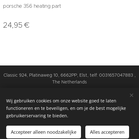
porsche 356 heating part
24,95
€
Classic 924, Platinaweg 10, 6662PP, Elst, telf: 0031657047883 ,
The Netherlands
Cookies
Wij gebruiken cookies om onze website goed te laten
Talen
functioneren en te beveiligen, en om je de best mogelijke
Nederlands
English
Deutsch
gebruikerservaring te bieden.
Toevoegen aan de winkelwagen
Accepteer alleen noodzakelijke
Alles accepteren