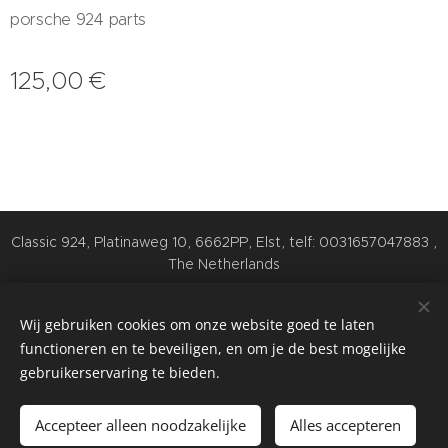
porsche 924 parts
125,00
€
Classic 924, Platinaweg 10, 6662PP, Elst, telf: 0031657047883 ,
The Netherlands
Cookies
Wij gebruiken cookies om onze website goed te laten
Talen
functioneren en te beveiligen, en om je de best mogelijke
Nederlands
English
Deutsch
gebruikerservaring te bieden.
Toevoegen aan de winkelwagen
Accepteer alleen noodzakelijke
Alles accepteren