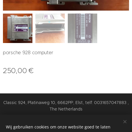
porsche 928 computer
250,00
€
Classic 924, Platinaweg 10, 6662PP, Elst, telf: 0031657047883 ,
The Netherlands
Cookies
Wij gebruiken cookies om onze website goed te laten
Talen