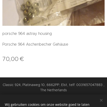
porsche 964 astray housing
Porsche 964 Aschenbecher Gehäuse
70,00
€
Classic 924, Platinaweg 10, 6662PP, Elst, telf: 0031657047883 ,
The Netherlands
Cookies
Wij gebruiken cookies om onze website goed te laten