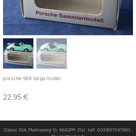
porsche 964 targa model
22,95
€
Classic 924, Platinaweg 10, 6662PP, Elst, telf: 0031657047883 ,