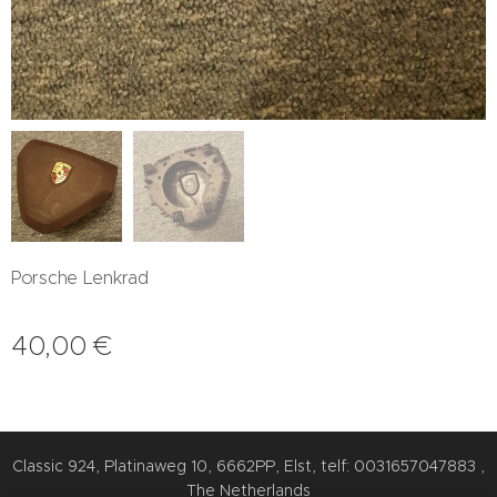
Porsche Lenkrad
40,00
€
Classic 924, Platinaweg 10, 6662PP, Elst, telf: 0031657047883 ,
The Netherlands