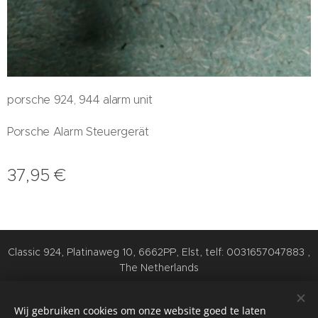
porsche 924, 944 alarm unit
Porsche Alarm Steuergerät
37,95
€
Classic 924, Platinaweg 10, 6662PP, Elst, telf: 0031657047883 ,
The Netherlands
Cookies
Wij gebruiken cookies om onze website goed te laten