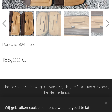
Porsche 924 Teile
185,00
€
Classic 924, Platinaweg 10, 6662PP, Elst, telf: 0031657047883 ,
The Netherlands
Cookies
Wij gebruiken cookies om onze website goed te laten
Talen