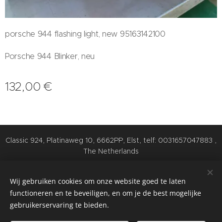
porsche 944 flashing light, new 95163142100
Porsche 944 Blinker, neu
132,00
€
Classic 924, Platinaweg 10, 6662PP, Elst, telf: 0031657047883 ,
The Netherlands
Cookies
Wij gebruiken cookies om onze website goed te laten
Talen
functioneren en te beveiligen, en om je de best mogelijke
Nederlands
English
Deutsch
gebruikerservaring te bieden.