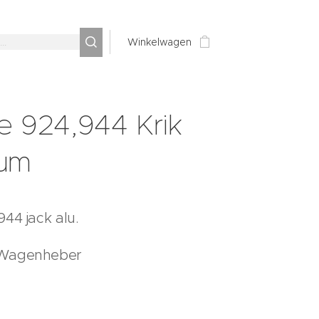
Winkelwagen
e 924,944 Krik
ium
44 jack alu.
 Wagenheber