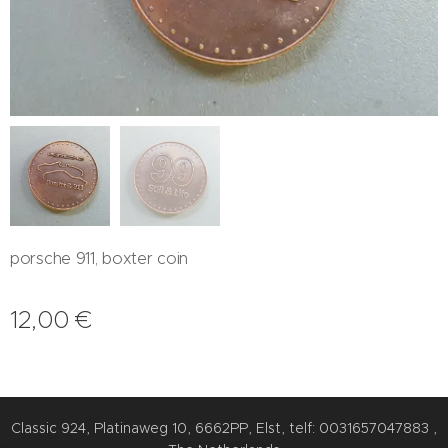
porsche 911, boxter coin
12,00
€
Classic 924, Platinaweg 10, 6662PP, Elst, telf: 0031657047883 ,