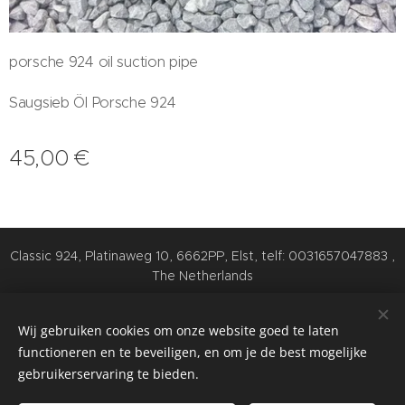
porsche 924 oil suction pipe
Saugsieb Öl Porsche 924
45,00
€
Classic 924, Platinaweg 10, 6662PP, Elst, telf: 0031657047883 ,
The Netherlands
Cookies
Wij gebruiken cookies om onze website goed te laten
Talen
functioneren en te beveiligen, en om je de best mogelijke
Nederlands
English
Deutsch
gebruikerservaring te bieden.