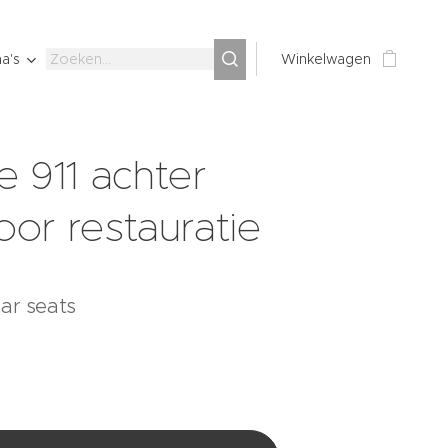
a's
Winkelwagen
e 911 achter
voor restauratie
ear seats