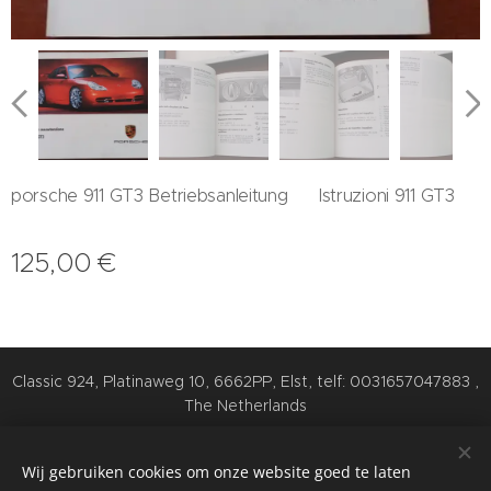
porsche 911 GT3 Betriebsanleitung Istruzioni 911 GT3
125,00
€
Classic 924, Platinaweg 10, 6662PP, Elst, telf: 0031657047883 ,
The Netherlands
Cookies
Wij gebruiken cookies om onze website goed te laten
Talen