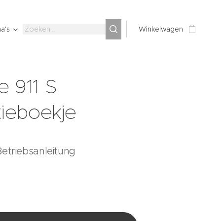
a's
Winkelwagen
e 911 S
tieboekje
Betriebsanleitung