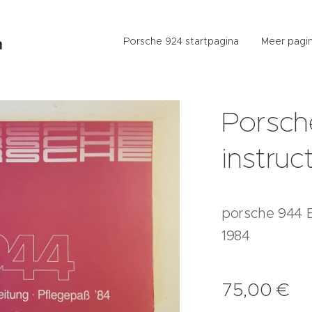
Porsche 924 startpagina
Meer pagin
Porsch
instruc
porsche 944 B
1984
75,00
€