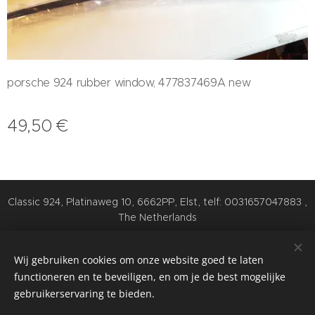
porsche 924 rubber window, 477837469A new
49,50
€
Classic 924, Platinaweg 10, 6662PP, Elst, telf: 0031657047883 ,
The Netherlands
Cookies
Wij gebruiken cookies om onze website goed te laten
Talen
functioneren en te beveiligen, en om je de best mogelijke
Nederlands
English
Deutsch
gebruikerservaring te bieden.