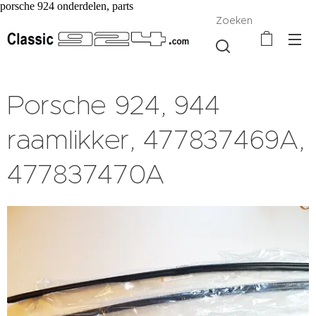
porsche 924 onderdelen, parts
Zoeken
Porsche 924, 944
raamlikker, 477837469A,
477837470A