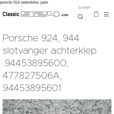
porsche 924 onderdelen, parts
Zoeken
Porsche 924, 944
slotvanger achterklep
.94453895600,
477827506A,
94453895601