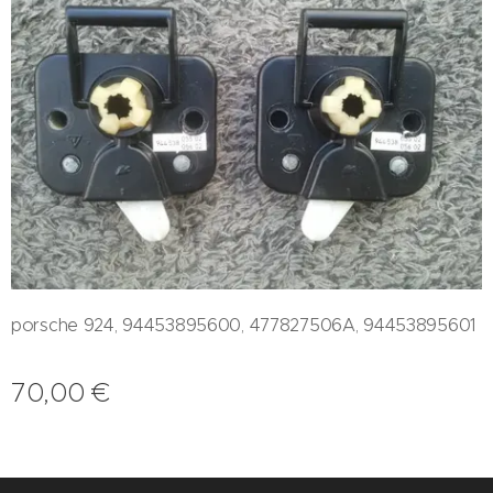
porsche 924, 94453895600, 477827506A, 94453895601
70,00
€